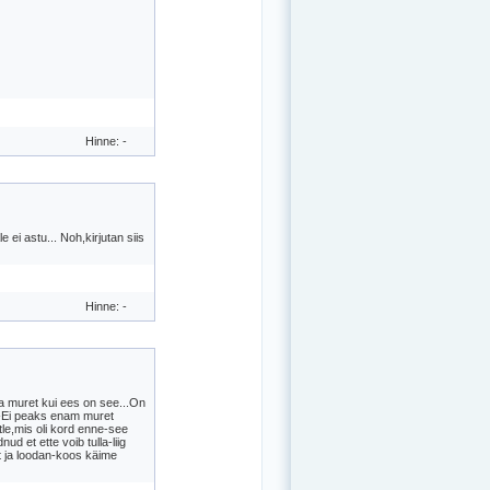
Hinne: -
ei astu... Noh,kirjutan siis
Hinne: -
a muret kui ees on see...On
..-Ei peaks enam muret
le,mis oli kord enne-see
d et ette voib tulla-liig
lt ja loodan-koos käime