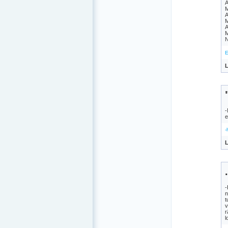
A
M
A
M
A
M
N
E
L
-
e
-
L
-
n
t
v
r
l