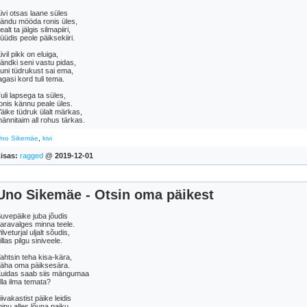
ivi otsas laane süles
ändu mööda ronis üles,
ealt ta jälgis silmapiiri,
üüdis peole päiksekiiri.
ivil pikk on eluiga,
ändki seni vastu pidas,
uni tüdrukust sai ema,
agasi kord tuli tema.
uli lapsega ta süles,
onis kännu peale üles.
äike tüdruk ülalt märkas,
ännitaim all rohus tärkas.
,
no Sikemäe
kivi
isas:
ragged
@ 2019-12-01
Uno Sikemäe - Otsin oma päikest
uvepäike juba jõudis
aravalges minna teele.
ilveturjal uljalt sõudis,
illas pilgu siniveele.
ahtsin teha kisa-kära,
äha oma päiksesära.
uidas saab siis mängumaa
lla ilma temata?
iivakastist päike leidis
inu alles lõuna paiku.