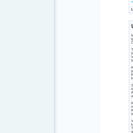
m
L
M
l
Õ
T
t
V
l
K
p
K
k
S
l
A
a
K
m
K
i
V
k
T
a