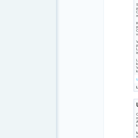
S
p
O
m
K
p
O
v
V
p
L
i
L
k
V
k
U
L
O
n
A
k
M
n