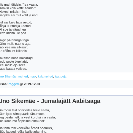
iis ma hüüdsin: "Isa vaata,
roovin kala kätte saada."
javesi pritsis mind,
ärjaks sai mul kõht ja rind.
üll sai kalu taga aetud,
õhja uuritud ja kaetud.
li soe ja väga hea
ette minna üle pea.
alge pilvenurga taga
äike mulle naeris aga.
äbi vee ma silkasin,
se rõõmust kilkasin.
äksime koos kaldarajal
odu poole õigel ajal.
esi meile oja sees
aua kaasa vulises.
,
,
,
,
,
no Sikemäe
mehed
matk
kalamehed
isa
poja
isas:
ragged
@ 2019-12-01
Uno Sikemäe - Jumalajätt Aabitsaga
n rõõm teid õnnitledes teele saata,
äen igas silmapaaris tänumeelt.
eg peatu hetk ja veel kord sinna vaata,
us koos me õppisime emakeelt.
a täna teid veel kõiki õrnalt noomiks,
üüd lapsed, võite kallistada mind.