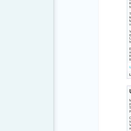
K
t
T
l
M
v
V
e
Ü
h
E
m
K
l
U
L
M
p
S
p
O
s
V
m