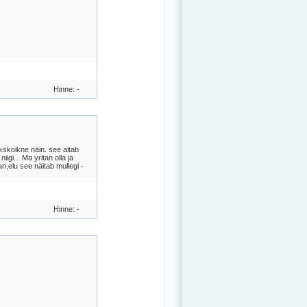
Hinne: -
 ykskoikne näin. see aitab
igi... Ma yritan olla ja
an,elu see näitab mullegi -
Hinne: -