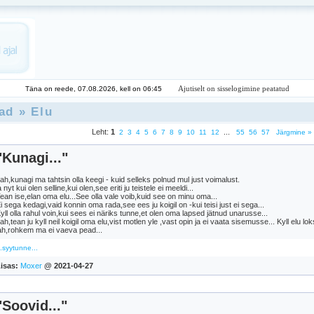
Ajutiselt on sisselogimine peatatud
Täna on reede, 07.08.2026, kell on 06:45
ad
»
Elu
Leht:
1
...
2
3
4
5
6
7
8
9
10
11
12
55
56
57
Järgmine »
"Kunagi..."
ah,kunagi ma tahtsin olla keegi - kuid selleks polnud mul just voimalust.
a nyt kui olen selline,kui olen,see eriti ju teistele ei meeldi...
ean ise,elan oma elu...See olla vale voib,kuid see on minu oma...
i sega kedagi,vaid konnin oma rada,see ees ju koigil on -kui teisi just ei sega...
yll olla rahul voin,kui sees ei näriks tunne,et olen oma lapsed jätnud unarusse...
ah,tean ju kyll neil koigil oma elu,vist motlen yle ,vast opin ja ei vaata sisemusse... Kyll elu lo
ah,rohkem ma ei vaeva pead...
..syytunne...
isas:
Moxer
@ 2021-04-27
"Soovid..."