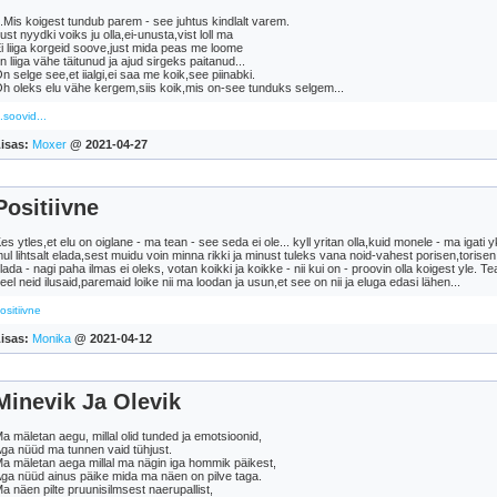
..Mis koigest tundub parem - see juhtus kindlalt varem.
ust nyydki voiks ju olla,ei-unusta,vist loll ma
i liiga korgeid soove,just mida peas me loome
n liiga vähe täitunud ja ajud sirgeks paitanud...
n selge see,et iialgi,ei saa me koik,see piinabki.
h oleks elu vähe kergem,siis koik,mis on-see tunduks selgem...
..soovid...
isas:
Moxer
@ 2021-04-27
Positiivne
es ytles,et elu on oiglane - ma tean - see seda ei ole... kyll yritan olla,kuid monele - ma igati
ul lihtsalt elada,sest muidu voin minna rikki ja minust tuleks vana noid-vahest porisen,torisen ni
lada - nagi paha ilmas ei oleks, votan koikki ja koikke - nii kui on - proovin olla koigest yle. Te
eel neid ilusaid,paremaid loike nii ma loodan ja usun,et see on nii ja eluga edasi lähen...
ositiivne
isas:
Monika
@ 2021-04-12
Minevik Ja Olevik
a mäletan aegu, millal olid tunded ja emotsioonid,
ga nüüd ma tunnen vaid tühjust.
a mäletan aega millal ma nägin iga hommik päikest,
ga nüüd ainus päike mida ma näen on pilve taga.
a näen pilte pruunisilmsest naerupallist,