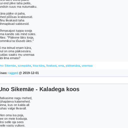
ui end pilve taha peitis,
undsin suus ma nutumaiku.
äna päike oi paha,
ehed põõsas krabisesid.
inu liivakasti taha
ihmapiisad sabisesid.
ihmasajust tuppa sooja
ma kandis siis mind süles.
tles: "Päikene läks looja,
ommikul ta tõuseb üles."
i ma teinud enam kära,
ul on oma päiksesära.
uidas saaks mu unemaa
äbi ilma emata?
,
,
,
,
,
,
no Sikemäe
suvepäike
kisa-kära
liivakast
ema
päiksesära
unemaa
isas:
ragged
@ 2019-12-01
Uno Sikemäe - Kaladega koos
atkasime nagu mehed,
ühapäeva kalamehed.
inna, kus on kalda all
uhas valge liivavall.
len oma isa poja,
ee on meie koduoja.
esi selle oja sees
eile vastu vulises.