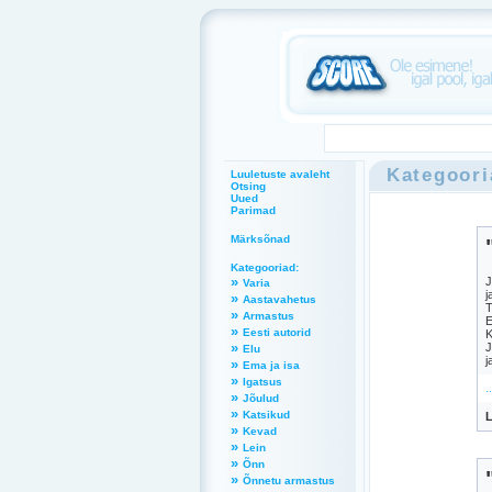
Kategoori
Luuletuste avaleht
Otsing
Uued
Parimad
Märksõnad
Kategooriad:
»
J
Varia
j
»
Aastavahetus
T
»
Armastus
E
»
Eesti autorid
K
»
J
Elu
j
»
Ema ja isa
»
Igatsus
.
»
Jõulud
»
Katsikud
L
»
Kevad
»
Lein
»
Õnn
»
Õnnetu armastus