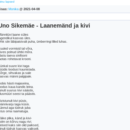
inu lapsed
isas:
Monika
@ 2021-04-08
Uno Sikemäe - Laanemänd ja kivi
ännitüvi laane süles
agendikul kasvas üles.
hk siin läbipaistvalt puha, ümberringi lilled luhas.
uuled vormisid tal võra,
üves polnud ühtki mõra.
astu taeva sinifooni
aotas rohetavat krooni.
ünkal suure kivi taga
üüdis loodust kaunistada.
õrge, sihvakas ja sale
asvas männi palgipale.
obis hästi majaseina,
oodus kaua kandis leina.
inult suurus kivi säästis,
lusmüüri seest ta päästis.
ivistunult kivi püsis,
ännivarju taga küsis.
ännul aga tüdruk juba
stus oma raamatuga.
äike plika, känd ja kivi-
olm on kõrvu nagu rivi.
eised kaks siin olid paiksed,
inult tüdruk kasvas vaikselt.