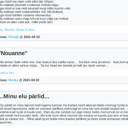
ga nüüd ma näen vaid silmi täis tühjust.
a mäletan pisaraid voolamas mööda nägu,
ga nüüd ei saa neid pisaraid isegi mitte suurim valu.
a mäletan neid südamelööke mis olid jõulised,
ga nüüd kahtlen südame olemasolus.
a mäletan auku maja kõrval kust välja sai ronitud,
üüd on alles vaid auk, millel poole ääri.
,
,
,
lu
Minevik
Olevik
Kurbus
isas:
KReidla
@ 2021-04-10
"Nouanne"
Ma annan Sulle vähe nou- kas tead,ei ära vaidla vastu ... Sul elust oma arvamus - tean,korvale 
ndale,et oleks tarkus kirjas... Sa ise head tee teistele ja halb las ripub varnas...
halb ja hea -
isas:
Monika
@ 2021-04-10
...Minu elu pärlid...
Elu pärlid on minu lapsed-neid tugena kannan ma kaelas,need aitavad elada-roomugi tunda,k
eil omad lapsed,kes neile-on sarnane pärlikee,meil koigil on oma elu-see endale loodud tee.
undma-kuid syda ei kuula veel...Elan elu,mis tundub nyt oige-mees toeks mul korval on-ei mot
aid meele mul kurvaks teeb...Me koik kord olime noored-siis tundus-et kaunis just ees-ei teadnu
änk ja väsitav tee...-Mind aitab pysti hoida-minu kaelas pärlikee ja mees-keda armastan siira
opuni tee...