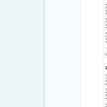
K
k
s
p
K
k
k
t
T
r
V
m
U
L
S
v
P
p
T
n
K
o
L
m