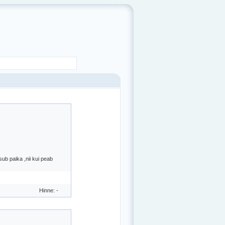
ksub paika ,nii kui peab
Hinne: -