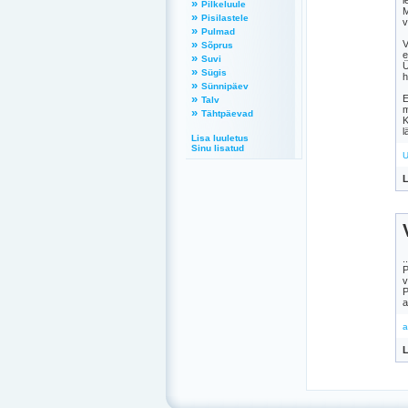
l
»
Pilkeluule
M
»
Pisilastele
v
»
Pulmad
»
V
Sõprus
e
»
Suvi
Ü
»
Sügis
h
»
Sünnipäev
»
E
Talv
m
»
Tähtpäevad
K
l
Lisa luuletus
Sinu lisatud
U
L
.
P
v
P
a
a
L