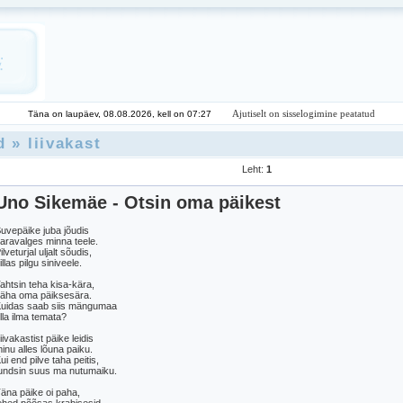
Ajutiselt on sisselogimine peatatud
Täna on laupäev, 08.08.2026, kell on 07:27
d
»
liivakast
Leht:
1
Uno Sikemäe - Otsin oma päikest
uvepäike juba jõudis
aravalges minna teele.
ilveturjal uljalt sõudis,
illas pilgu siniveele.
ahtsin teha kisa-kära,
äha oma päiksesära.
uidas saab siis mängumaa
lla ilma temata?
iivakastist päike leidis
inu alles lõuna paiku.
ui end pilve taha peitis,
undsin suus ma nutumaiku.
äna päike oi paha,