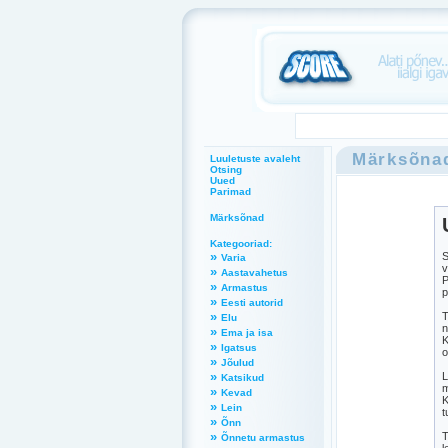
Märksõna
Luuletuste avaleht
Otsing
Uued
Parimad
Märksõnad
Kategooriad:
»
S
Varia
v
»
Aastavahetus
P
»
Armastus
p
»
Eesti autorid
»
T
Elu
n
»
Ema ja isa
K
»
Igatsus
o
»
Jõulud
»
L
Katsikud
m
»
Kevad
K
»
Lein
t
»
Õnn
»
T
Õnnetu armastus