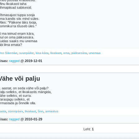
ehed põõsas krabisesid.
inu liivakasti taha
ihmapiisad sabisesid.
ihmasajust tuppa sooja
ma kandis siis mind süles.
tles: "Päikene läks looja,
ommikul ta tõuseb üles."
i ma teinud enam kära,
ul on oma päiksesära.
uidas saaks mu unemaa
äbi ilma emata?
,
,
,
,
,
,
no Sikemäe
suvepäike
kisa-kära
liivakast
ema
päiksesära
unemaa
isas:
ragged
@ 2019-12-01
Vähe või palju
.. aastat, on seda vähe või palju?
alju selleks, et liivakastis mängida,
ähe selleks, et surra.
arasjagu selleks, et
rmastada ja õnnelik olla.
,
,
,
,
asta
sünnipäev
liivakast
õnn
armastus
isas:
ragged
@ 2010-01-29
Leht:
1