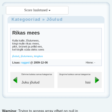
Score luuletused
Kategooriad
»
Jõulud
Rikas mees
Kulla kallis Jõulumees,
kingi mulle rikas mees,
pikk, brünett ja prillid ees,
kel kirglik süda oleks sees
,
,
jõulud
jõulumees
kingitus
Lisas:
ragged
@ 2009-12-06
Hinne: -
Eelmine luuletus samas kategoorias
Järgmine luuletus samas kategoorias
Juku jõulud
Issi
Warning
: Trying to access array offset on null in