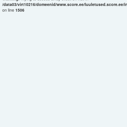
/data03/virt10216/domeenid/www.score.ee/luuletused.score.ee/
on line
1506