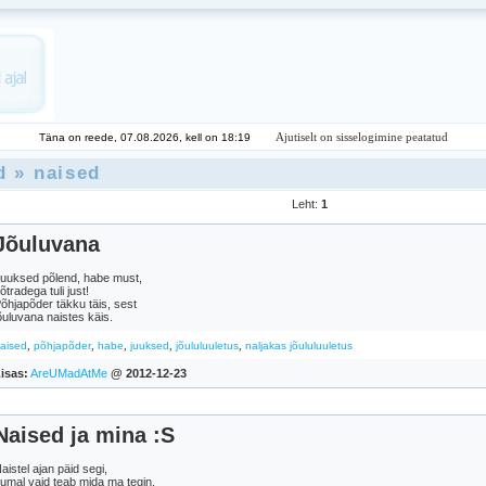
Ajutiselt on sisselogimine peatatud
Täna on reede, 07.08.2026, kell on 18:19
d
»
naised
Leht:
1
Jõuluvana
uuksed põlend, habe must,
õtradega tuli just!
õhjapõder täkku täis, sest
õuluvana naistes käis.
,
,
,
,
,
aised
põhjapõder
habe
juuksed
jõululuuletus
naljakas jõululuuletus
isas:
AreUMadAtMe
@ 2012-12-23
Naised ja mina :S
aistel ajan päid segi,
umal vaid teab mida ma tegin,