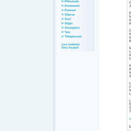
»
Pilkeluule
O
»
Pisilastele
J
»
Pulmad
E
»
Sõprus
M
»
Suvi
M
»
Sügis
K
»
Sünnipäev
O
»
Talv
K
»
Tähtpäevad
M
K
Lisa luuletus
Sinu lisatud
M
U
K
O
M
K
M
S
U
O
M
U
L
E
S
T
N
L