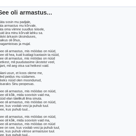
See oli armastus...
äta sosin mu padjale,
äta armastus mu kõrvale,
äta oma viimne suudlus teisele,
uid ära minu kõrvalt lahku sa.
iiski ärkasin üksinduses,
aikus oli õhus,
agamistoas ja mujal.
ee oli armastus, mis möödas on nüüd,
ee oli hea, kuid kuidagi kaotasin ta nüüd,
ee oli armastus, mis möödas on nüüd
etkest, mil puudutasime üksteist veel,
jani, mil aeg otsa sai hetkest vaid.
iiani usun, et koos oleme me,
led peidus mu südames.
eeks nüüd olen moondunud,
isaraks Sinu peopesas.
ee oli armastus, mis möödas on nüüd,
ee oli kõik, mida soovisin vaid ma,
üüd elan täielikult ilma sinuta.
ee oli armastus, mis möödas on nüüd,
ee, kus voolab vesi ja puhub tuul.
ee, kus puhub tuul...
ee oli armastus, mis möödas on nüüd,
ee oli kõik, mida soovisin vaid ma,
ee oli armastus, mis möödas on nüüd
ee on see, kus voolab vesi ja puhub tuul,
ee, kus puhub viimse armastuse tuul.
ee, kus puhub tuul...