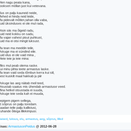
len nagu peata kana,
ooksen möllan just kui vetevana.
lus on palju kauneid neide,
ehed ei hinda neid leide,
a pidevalt mõtlen,tahan olla vaba,
uid üksinduses ei ole mul rada,
tsin siis ma õigeid radu,
uid neid kokku on sadu,
a vajan vahest pisut puhkust,
uid ma ei otsi mingit luksust.
a tean ma meeldin teile,
skuge ma ei sündind eile.
uid elus ei ole vaid mina ,
lete teie ja teie mina:
iks mul peab olema raske.
ui minu pihta teete armastus laske.
a tean vaid seda tõmbun kerra kui siil,
est kuskilt maal hakkab ju piir
skuge las aeg näitab meil teed,
tsustab saatus mis ühendab armastuse veed.
ina hetkel otsustada ei suuda,
skuge teie seda kah ei muuda,
epigem pigem sellega,
t sõprus on palju toredam.
aadan teile palju kallistusi,
uhande õitega lillekimpusi.
,
,
,
,
,
,
aised
luksus
elu
armastus
aeg
sõprus
lilled
isas:
ArmastusonPeidus
@ 2012-06-28