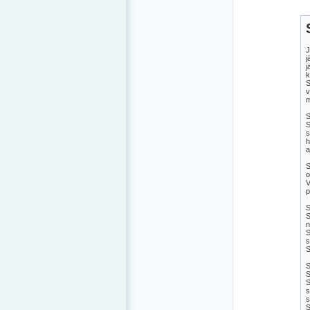
J
j
j
k
S
v
m
S
S
s
h
a
S
o
V
p
S
S
n
S
s
S
S
S
S
s
s
S