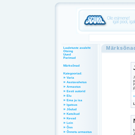
Märksõna
Luuletuste avaleht
Otsing
Uued
Parimad
Märksõnad
Kategooriad:
»
J
Varia
p
»
Aastavahetus
P
»
Armastus
j
»
Eesti autorid
»
Elu
n
»
Ema ja isa
L
»
Igatsus
»
Jõulud
»
Katsikud
»
Kevad
»
Lein
»
Õnn
N
»
Õnnetu armastus
J