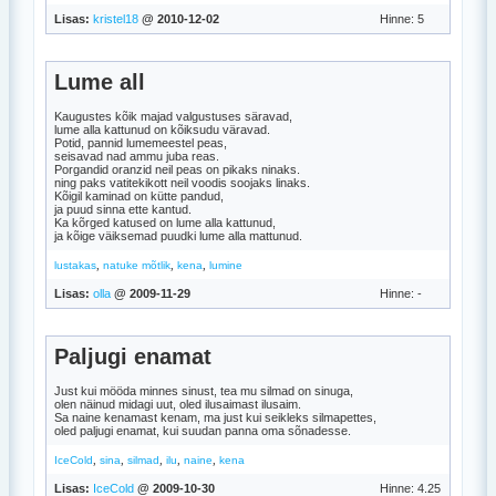
Lisas:
kristel18
@ 2010-12-02
Hinne: 5
Lume all
Kaugustes kõik majad valgustuses säravad,
lume alla kattunud on kõiksudu väravad.
Potid, pannid lumemeestel peas,
seisavad nad ammu juba reas.
Porgandid oranzid neil peas on pikaks ninaks.
ning paks vatitekikott neil voodis soojaks linaks.
Kõigil kaminad on kütte pandud,
ja puud sinna ette kantud.
Ka kõrged katused on lume alla kattunud,
ja kõige väiksemad puudki lume alla mattunud.
,
,
,
lustakas
natuke mõtlik
kena
lumine
Lisas:
olla
@ 2009-11-29
Hinne: -
Paljugi enamat
Just kui mööda minnes sinust, tea mu silmad on sinuga,
olen näinud midagi uut, oled ilusaimast ilusaim.
Sa naine kenamast kenam, ma just kui seikleks silmapettes,
oled paljugi enamat, kui suudan panna oma sõnadesse.
,
,
,
,
,
IceCold
sina
silmad
ilu
naine
kena
Lisas:
IceCold
@ 2009-10-30
Hinne: 4.25