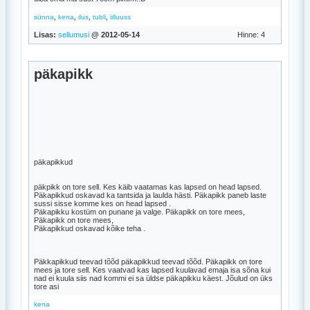
,
,
,
,
sünna
kena
ilus
tubli
iilluuss
Lisas:
sellumusi
@ 2012-05-14
Hinne: 4
päkapikk
päkapikkud
päkpikk on tore sell. Kes käib vaatamas kas lapsed on head lapsed.
Päkapikkud oskavad ka tantsida ja laulda hästi. Päkapikk paneb laste
sussi sisse komme kes on head lapsed .
Päkapikku kostüm on punane ja valge. Päkapikk on tore mees,
Päkapikk on tore mees,
Päkapikkud oskavad kõike teha .
Päkkapikkud teevad tõõd päkapikkud teevad tõõd. Päkapikk on tore
mees ja tore sell. Kes vaatvad kas lapsed kuulavad emaja isa sõna kui
nad ei kuula siis nad kommi ei sa üldse päkapikku käest. Jõulud on üks
tore asi
kena