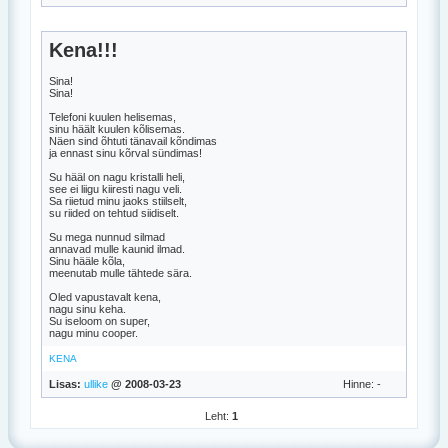
Kena!!!
Sina!
Sina!
Telefoni kuulen helisemas,
sinu häält kuulen kõlisemas.
Näen sind õhtuti tänavail kõndimas
ja ennast sinu kõrval sündimas!
Su hääl on nagu kristalli heli,
see ei liigu kiiresti nagu veli.
Sa riietud minu jaoks stiilselt,
su riided on tehtud siidiselt.
Su mega nunnud silmad
annavad mulle kaunid ilmad.
Sinu hääle kõla,
meenutab mulle tähtede sära.
Oled vapustavalt kena,
nagu sinu keha.
Su iseloom on super,
nagu minu cooper.
KENA
Lisas:
ullike
@ 2008-03-23
Hinne: -
Leht:
1