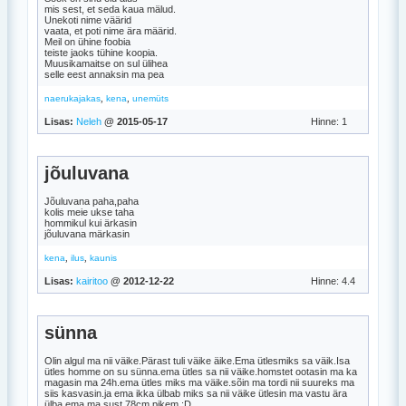
mis sest, et seda kaua mälud.
Unekoti nime väärid
vaata, et poti nime ära määrid.
Meil on ühine foobia
teiste jaoks tühine koopia.
Muusikamaitse on sul ülihea
selle eest annaksin ma pea
,
,
naerukajakas
kena
unemüts
Lisas:
Neleh
@ 2015-05-17
Hinne: 1
jõuluvana
Jõuluvana paha,paha
kolis meie ukse taha
hommikul kui ärkasin
jõuluvana märkasin
,
,
kena
ilus
kaunis
Lisas:
kairitoo
@ 2012-12-22
Hinne: 4.4
sünna
Olin algul ma nii väike.Pärast tuli väike äike.Ema ütlesmiks sa väik.Isa
ütles homme on su sünna.ema ütles sa nii väike.homstet ootasin ma ka
magasin ma 24h.ema ütles miks ma väike.sõin ma tordi nii suureks ma
siis kasvasin.ja ema ikka ülbab miks sa nii väike ütlesin ma vastu ära
ülba ema ma sust 78cm pikem.:D