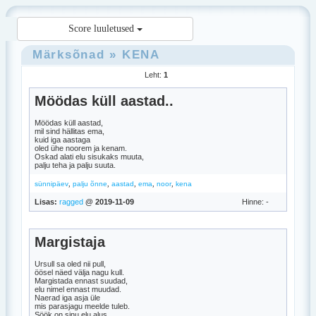
Score luuletused
Märksõnad
»
KENA
Leht:
1
Möödas küll aastad..
Möödas küll aastad,
mil sind hällitas ema,
kuid iga aastaga
oled ühe noorem ja kenam.
Oskad alati elu sisukaks muuta,
palju teha ja palju suuta.
,
,
,
,
,
sünnipäev
palju õnne
aastad
ema
noor
kena
Lisas:
ragged
@ 2019-11-09
Hinne: -
Margistaja
Ursull sa oled nii pull,
öösel näed välja nagu kull.
Margistada ennast suudad,
elu nimel ennast muudad.
Naerad iga asja üle
mis parasjagu meelde tuleb.
Söök on sinu elu alus