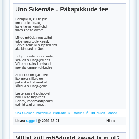
Uno Sikemäe - Päkapikkude tee
Päkapikud, kui te jälle
oma teele tõttate,
laste tarvis kingikotid
tulles kaasa võtate.
Minge mööda metsasihti,
tulge varju tuule käest.
Sõitke sealt, kus lapsed tihti
alla kihutasid mäest.
Tulge mööda nende rada,
seal on suusajäljed ees.
Võite kooraks komistada,
naerda lumme kukkudes.
Sellel teel on igal talvel
läbi metsa jõulu eel
päkapikud tähevalgel
sõitnud suusajälgedel.
Lastel sussid jõuluootel
koduukse taga reas.
Poistel, vähemasti pooltel
salmid alati on peas.
,
,
,
,
,
,
Uno Sikemäe
päkapikud
kingikotid
suusajäljed
jõulud
sussid
lapsed
Lisas:
ragged
@ 2019-12-01
Hinne: -
Millal küll möödusid kevad ja suvi?