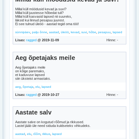
Millal küll möödusid kevad ja suvi?
Millal küll juustesse hõbedat tuli?
Millal küll kasvasid lapsed nii suureks,
läksid kui linnud pesapuu juurest.
Ei see tulnud üleöö - aastad tegid oma töö!
,
,
,
,
,
,
,
,
sünnipäev
palju õnne
aastad
üleöö
kevad
suvi
hõbe
pesapuu
lapsed
Lisas:
ragged
@ 2019-11-09
Hinne: -
Aeg õpetajaks meile
Aeg õpetajaks meile
on kõige paremaks,
et kaduvuse lapsed
siin üksteist armastaks.
,
,
,
aeg
õpetaja
elu
lapsed
Lisas:
ragged
@ 2019-10-27
Hinne: -
Aastate salv
Aastate salve on kogutud rõõmud ja rikkused.
Lastel jääb üle need siduda kuldseteks vihkudeks.
,
,
,
,
aastad
elu
rõõm
rikkus
lapsed