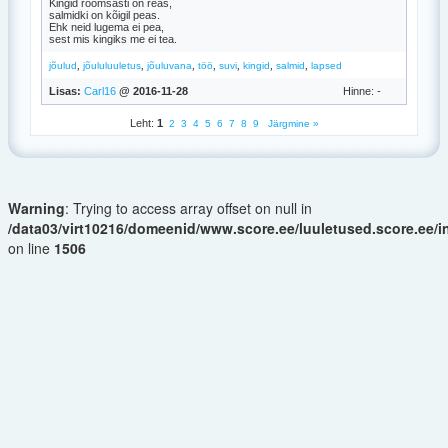
Kingid rõõmsasti on reas,
salmidki on kõigil peas.
Ehk neid lugema ei pea,
sest mis kingiks me ei tea.
,
,
,
,
,
,
,
jõulud
jõululuuletus
jõuluvana
töö
suvi
kingid
salmid
lapsed
Lisas:
Carl16
@ 2016-11-28
Hinne: -
Leht:
1
2
3
4
5
6
7
8
9
Järgmine »
Warning
: Trying to access array offset on null in
/data03/virt10216/domeenid/www.score.ee/luuletused.score.ee/
on line
1506