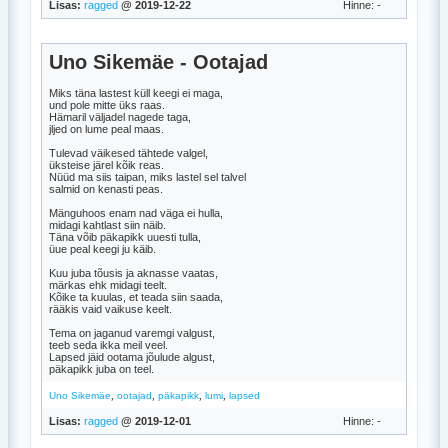
Lisas:
ragged
@ 2019-12-22
Hinne: -
Uno Sikemäe - Ootajad
Miks täna lastest küll keegi ei maga,
und pole mitte üks raas.
Hämaril väljadel nagede taga,
jljed on lume peal maas.
Tulevad väikesed tähtede valgel,
üksteise järel kõik reas.
Nüüd ma siis taipan, miks lastel sel talvel
salmid on kenasti peas.
Mänguhoos enam nad väga ei hulla,
midagi kahtlast siin näib.
Täna võib päkapikk uuesti tulla,
üue peal keegi ju käib.
Kuu juba tõusis ja aknasse vaatas,
märkas ehk midagi teelt.
Kõike ta kuulas, et teada siin saada,
rääkis vaid vaikuse keelt.
Tema on jaganud varemgi valgust,
teeb seda ikka meil veel.
Lapsed jäid ootama jõulude algust,
päkapikk juba on teel.
,
,
,
,
Uno Sikemäe
ootajad
päkapikk
lumi
lapsed
Lisas:
ragged
@ 2019-12-01
Hinne: -