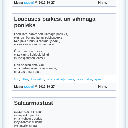
Lisas:
ragged
@ 2019-10-27
Hinne: -
Looduses päikest on vihmaga
pooleks
Looduses päikest on vihmaga pooleks,
elus on rõõmud ja muredki pooleks.
Kes pole tundnud raskust ja valu,
ei see saa õnnestki õietu aru.
Õnn ei ole ime mingi,
ei ta kanna kuldseid kingi,
muinasjutumaal ei asu.
Õnn on sinu oma kodu,
oma mehe/naise rõõmus nägu,
oma laste naeratus
,
,
,
,
,
,
,
,
õnn
päike
vihm
rõõm
mure
muinasjutumaa
mees
naine
lapsed
Lisas:
ragged
@ 2019-10-27
Hinne: -
Salaarmastust
Salaarmastust natuke,
mõni pisike patuke,
oma mehele truudus,
majasõbrale suudlus,
ole lastele armas