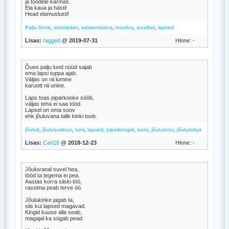
ja töödele kärmas.
Ela kaua ja hästi!
Head elamuslusti!
,
,
,
,
,
Palju õnne
sünnipäev
salaarmastus
truudus
suudlus
lapsed
Lisas:
ragged
@ 2019-07-31
Hinne: -
Õues palju lund nüüd sajab
ema lapsi tuppa ajab.
Väljas on nii lumine
karuott nii unine.
Laps toas piparkooke sööb,
väljas teha ei saa tööd.
Lapsel on oma soov
ehk jõuluvana talle kinki toob.
,
,
,
,
,
,
,
jõulud
jõululuuletus
lumi
lapsed
piparkoogid
soov
jõulusoov
jõuluootus
Lisas:
Carl16
@ 2018-12-23
Hinne: -
Jõuluvanal suvel hea,
tööd ta tegema ei pea.
Aastas korra siiski töö,
rassima peab terve öö.
Jõulukinke jagab ta,
siis kui lapsed magavad.
Kingid kuuse alla seab,
magajal ka sügab pead.