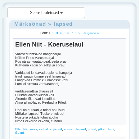
Score luuletused
Märksõnad
»
lapsed
Leht:
1
2
3
4
5
6
7
8
9
Järgmine »
Ellen Niit - Koeruselaul
Varesed tantsivad hangeharjal.
Küll on lõbus varesekarjal!
Puu otsast vaatab pealt seda orav.
Küll tema kädin on selge ja sorav.
Varblased lendavad suplema hange ja
tiivuli, puguli lumme seal langevad.
Langevad lumme kui valgesse vatti.
Lumi ei hirmuta varblasenatti,
varblasenatti ja tihaseselli!
Purikad löövad klirinal kelli.
Akendel õitsevad lumelilled.
Akna all möllavad Peebud ja Pilled.
Ühel on suusad ja teisel on uisud!
Möllake, lapsed! Tuulake, tuisud!
Poiste ja plikade tohuvabohu
lumes ei karda ei köha, ei nohu.
,
,
,
,
,
,
,
,
,
Ellen Niit
vares
varbalne
jõulud
suusad
lapsed
poisid
plikad
lumi
jõulud