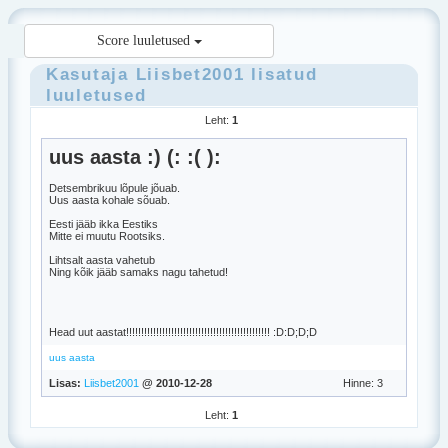
Score luuletused
Kasutaja
Liisbet2001
lisatud
luuletused
Leht:
1
uus aasta :) (: :( ):
Detsembrikuu lõpule jõuab.
Uus aasta kohale sõuab.
Eesti jääb ikka Eestiks
Mitte ei muutu Rootsiks.
Lihtsalt aasta vahetub
Ning kõik jääb samaks nagu tahetud!
Head uut aastat!!!!!!!!!!!!!!!!!!!!!!!!!!!!!!!!!!!!!!!!!!!!!!!! :D:D;D;D
uus aasta
Lisas:
Liisbet2001
@ 2010-12-28
Hinne: 3
Leht:
1