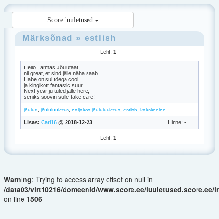
Score luuletused
Märksõnad
»
estlish
Leht:
1
Hello , armas Jõulutaat,
nii great, et sind jälle näha saab.
Habe on sul tõega cool
ja kingikott fantastic suur.
Next year ju tuled jälle here,
seniks soovin sulle-take care!
,
,
,
,
jõulud
jõululuuletus
naljakas jõululuuletus
estlish
kakskeelne
Lisas:
Carl16
@ 2018-12-23
Hinne: -
Leht:
1
Warning
: Trying to access array offset on null in
/data03/virt10216/domeenid/www.score.ee/luuletused.score.ee/
on line
1506